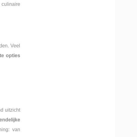
culinaire
den. Veel
te opties
 uitzicht
endelijke
ning: van