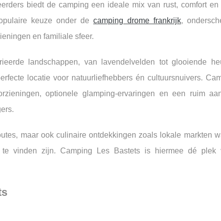
eerders biedt de camping een ideale mix van rust, comfort en 
populaire keuze onder de
camping drome frankrijk
, ondersch
eningen en familiale sfeer.
eerde landschappen, van lavendelvelden tot glooiende he
perfecte locatie voor natuurliefhebbers én cultuursnuivers. Ca
voorzieningen, optionele glamping-ervaringen en een ruim a
gers.
sroutes, maar ook culinaire ontdekkingen zoals lokale markten 
r te vinden zijn. Camping Les Bastets is hiermee dé plek
ts