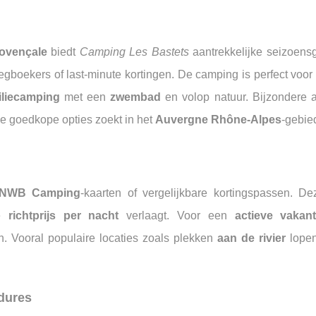
rovençale
biedt
Camping Les Bastets
aantrekkelijke seizoen
egboekers of last-minute kortingen. De camping is perfect voor
iliecamping
met een
zwembad
en volop natuur. Bijzondere a
ie goedkope opties zoekt in het
Auvergne Rhône-Alpes
-gebie
NWB Camping
-kaarten of vergelijkbare kortingspassen. D
de
richtprijs per nacht
verlaagt. Voor een
actieve vakant
n. Vooral populaire locaties zoals plekken
aan de rivier
lopen
dures