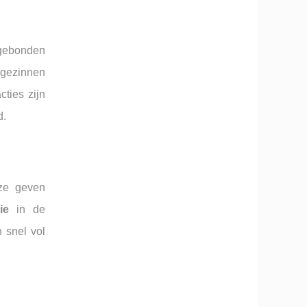
sgebonden
 gezinnen
cties zijn
d.
eze geven
ie
in de
 snel vol