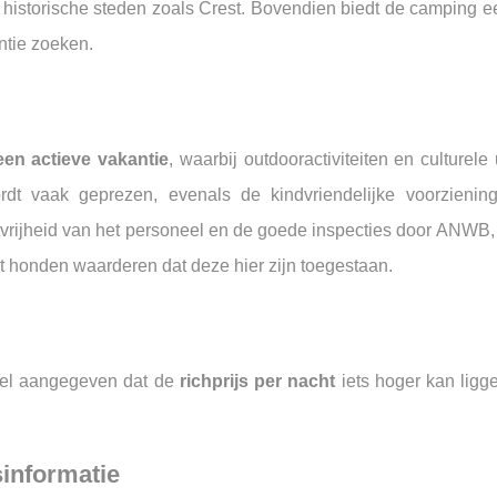
istorische steden zoals Crest. Bovendien biedt de camping ee
ntie zoeken.
een actieve vakantie
, waarbij outdooractiviteiten en culturele 
dt vaak geprezen, evenals de kindvriendelijke voorzienin
tvrijheid van het personeel en de goede inspecties door ANWB, 
t honden waarderen dat deze hier zijn toegestaan.
teel aangegeven dat de
richprijs per nacht
iets hoger kan ligg
informatie