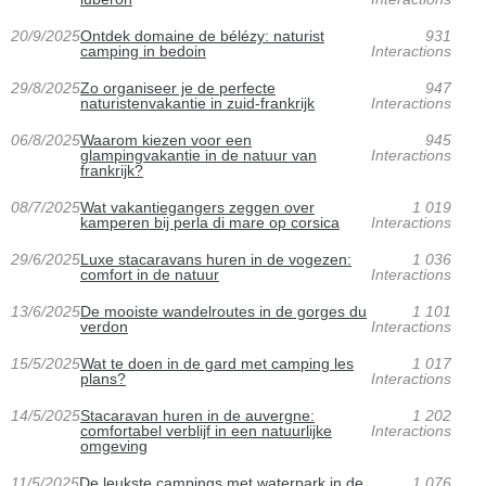
20/9/2025
Ontdek domaine de bélézy: naturist
931
camping in bedoin
Interactions
29/8/2025
Zo organiseer je de perfecte
947
naturistenvakantie in zuid-frankrijk
Interactions
06/8/2025
Waarom kiezen voor een
945
glampingvakantie in de natuur van
Interactions
frankrijk?
08/7/2025
Wat vakantiegangers zeggen over
1 019
kamperen bij perla di mare op corsica
Interactions
29/6/2025
Luxe stacaravans huren in de vogezen:
1 036
comfort in de natuur
Interactions
13/6/2025
De mooiste wandelroutes in de gorges du
1 101
verdon
Interactions
15/5/2025
Wat te doen in de gard met camping les
1 017
plans?
Interactions
14/5/2025
Stacaravan huren in de auvergne:
1 202
comfortabel verblijf in een natuurlijke
Interactions
omgeving
11/5/2025
De leukste campings met waterpark in de
1 076