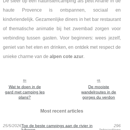
De sfeer op een naturistencamping als petit Arlane in de
haute Provence is ontspannen, sociaal en
kindvriendelijk. Gezamenlijke diners in het bar restaurant
of thematische animatie bij het zwembad zorgen voor
verbinding tussen gasten. Voor beginners: wees jezelf,
geniet van het eten en drinken, en ontdek met respect de
unieke charme van de
alpen cote azur
.
Wat te doen in de
De mooiste
gard met camping les
wandelroutes in de
plans?
gorges du verdon
Most recent articles
25/5/2026
Top de beste campings aan de rivier in
296
luberon
Interactions