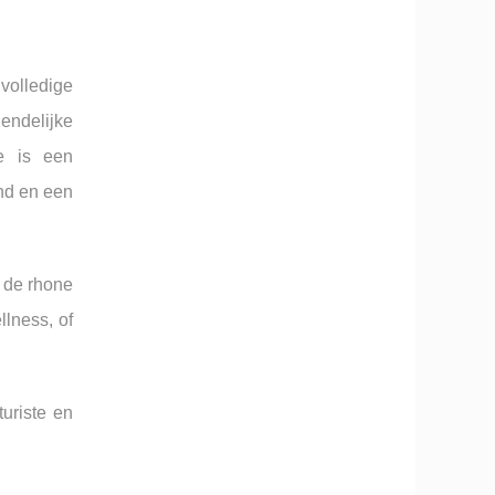
volledige
iendelijke
e is een
and en een
 de rhone
llness, of
uriste en