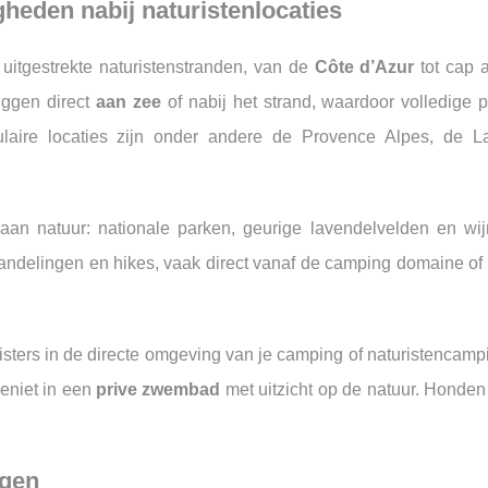
heden nabij naturistenlocaties
itgestrekte naturistenstranden, van de
Côte d’Azur
tot cap 
liggen direct
aan zee
of nabij het strand, waardoor volledige 
pulaire locaties zijn onder andere de Provence Alpes, de 
aan natuur: nationale parken, geurige lavendelvelden en wi
 wandelingen en hikes, vaak direct vanaf de camping domaine of
isters in de directe omgeving van je camping of naturistencamp
geniet in een
prive zwembad
met uitzicht op de natuur. Honden
ngen