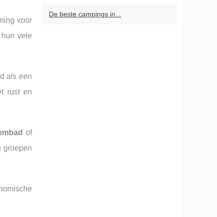
De beste campings in...
ming voor
 hun vele
nd als een
 rust en
wembad
of
en groepen
onomische