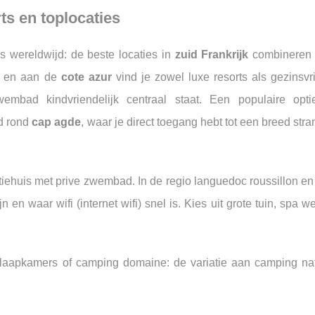
ts en toplocaties
gs wereldwijd: de beste locaties in
zuid Frankrijk
combineren 
en aan de
cote azur
vind je zowel luxe resorts als gezinsvr
ad kindvriendelijk centraal staat. Een populaire opti
ld rond
cap agde
, waar je direct toegang hebt tot een breed str
ehuis met prive zwembad. In de regio languedoc roussillon en
n waar wifi (internet wifi) snel is. Kies uit grote tuin, spa we
laapkamers of camping domaine: de variatie aan camping nat