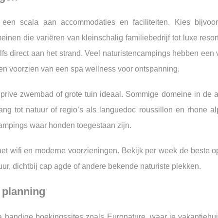
een scala aan accommodaties en faciliteiten. Kies bijvoor
inen die variëren van kleinschalig familiebedrijf tot luxe resor
zelfs direct aan het strand. Veel naturistencampings hebben ee
en voorzien van een spa wellness voor ontspanning.
 prive zwembad of grote tuin ideaal. Sommige domeine in de a
gang tot natuur of regio’s als languedoc roussillon en rhone a
campings waar honden toegestaan zijn.
et wifi en moderne voorzieningen. Bekijk per week de beste op
ur, dichtbij cap agde of andere bekende naturiste plekken.
 planning
 handige boekingssites zoals Euronature, waar je vakantiehuis