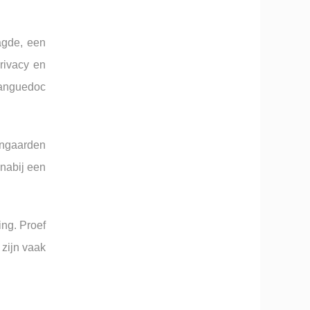
agde, een
privacy en
Languedoc
jngaarden
 nabij een
ing. Proef
 zijn vaak