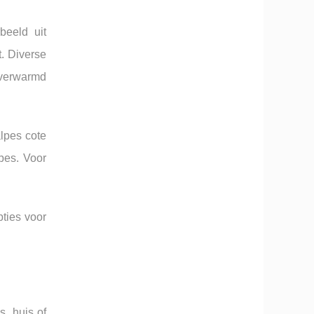
beeld uit
t. Diverse
n verwarmd
lpes cote
lpes. Voor
ties voor
, huis of