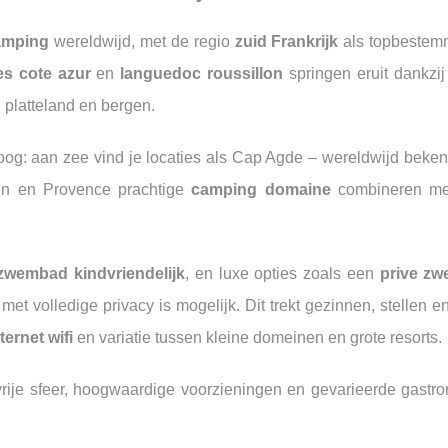
amping
wereldwijd, met de regio
zuid Frankrijk
als topbestem
es cote azur
en
languedoc roussillon
springen eruit dankzij
 platteland en bergen.
 hoog: aan zee vind je locaties als Cap Agde – wereldwijd beke
lpen en Provence prachtige
camping domaine
combineren met
zwembad kindvriendelijk
, en luxe opties zoals een
prive z
met volledige privacy is mogelijk. Dit trekt gezinnen, stellen 
ternet wifi
en variatie tussen kleine domeinen en grote resorts.
vrije sfeer, hoogwaardige voorzieningen en gevarieerde gastr