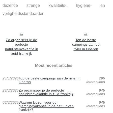
dezelfde strenge kwaliteits-, hygiëne- en
veiligheidsstandaarden.
Zo organiseer je de
Top de beste
perfecte
campings aan de
naturistenvakantie in
rivier in luberon
zuid-frankrijk
Most recent articles
25/5/2026
Top de beste campings aan de rivier in
296
luberon
Interactions
29/8/2025
Zo organiseer je de perfecte
945
naturistenvakantie in zuid-frankrijk
Interactions
06/8/2025
Waarom kiezen voor een
945
glampingvakantie in de natuur van
Interactions
frankrijk?