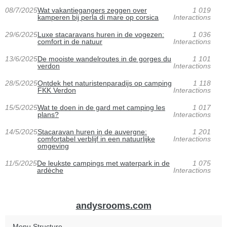
08/7/2025
Wat vakantiegangers zeggen over
1 019
kamperen bij perla di mare op corsica
Interactions
29/6/2025
Luxe stacaravans huren in de vogezen:
1 036
comfort in de natuur
Interactions
13/6/2025
De mooiste wandelroutes in de gorges du
1 101
verdon
Interactions
28/5/2025
Ontdek het naturistenparadijs op camping
1 118
FKK Verdon
Interactions
15/5/2025
Wat te doen in de gard met camping les
1 017
plans?
Interactions
14/5/2025
Stacaravan huren in de auvergne:
1 201
comfortabel verblijf in een natuurlijke
Interactions
omgeving
11/5/2025
De leukste campings met waterpark in de
1 075
ardèche
Interactions
andysrooms.com
Menu Structure