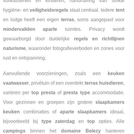
volwassenen en kinderen; handhaving van strikte
hygiëne- en
veiligheidsregels
staat centraal. Iedere
tent
en lodge heeft een eigen
terras
, soms aangepast voor
mindervaliden aparte
ruimtes. Privacy wordt
gewaarborgd door duidelijke
regels en richtlijnen
naturisme
, waaronder fotografieverboden en zones voor
rust en ontspanning.
Aanvullende voorzieningen, zoals een
keuken
vaatwasser
, privétuin of een overdekt
terras huisdieren
,
variëren per
top presta
of
presta type
accommodatie.
Voor gezinnen en groepen zijn grotere
slaapkamers
keuken
combinaties of
aparte slaapkamers
ideaal,
bijvoorbeeld bij
type zaterdag
en
top
opties. Alle
campings
binnen het
domaine Belezy
hanteren